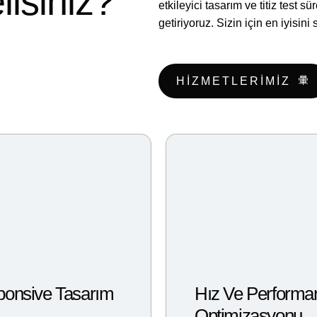
isiniz?
etkileyici tasarım ve titiz test s
getiriyoruz. Sizin için en iyisin
HIZMETLERIMIZ
onsive Tasarım
Hız Ve Performa
Optimizasyonu