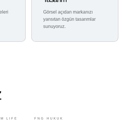
eleri
Görsel açıdan markanızı
yansıtan özgün tasarımlar
sunuyoruz.
z
M LIFE
FNG HUKUK