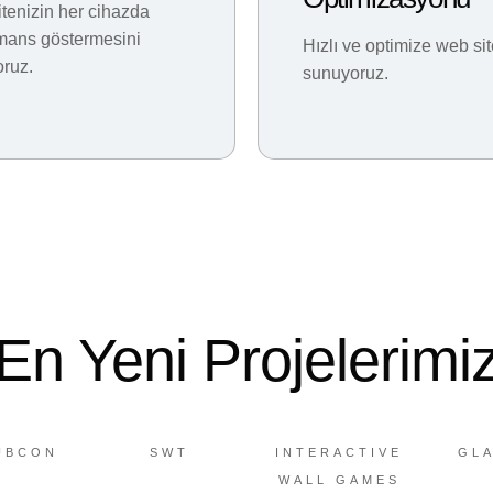
tenizin her cihazda
mans göstermesini
Hızlı ve optimize web sit
oruz.
sunuyoruz.
En Yeni Projelerimi
UBCON
SWT
INTERACTIVE
GLA
WALL GAMES