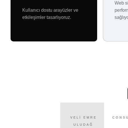
Web si
Kullanıcı dostu arayüzler ve
perfor
etkileşimler tasarlıyoruz.
sağlıy
VELI EMRE
CONS
ULUDAĞ