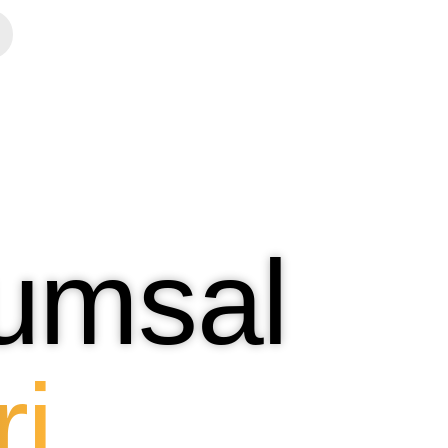
umsal
i