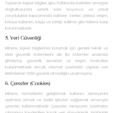
Toplanan kişisel bilgiler, işbu Politika’da belirtilen amaçlar
doğrultusunda yeterli süre boyunca ve yasal
zorunluluklar kapsamında saklanır. Veriler, yetkisiz erişim,
kötüye kullanım, kayıp ve tahrip edilme gibi risklere karşı
korunmaktadır.
5. Veri Güvenliği
Mihenx, kişisel bilgilerinizi korumak için gerekli teknik ve
idari güvenlik önlemlerini alır. Bu önlemler arasında
şifreleme, güvenlik duvarları ve erişim kontrolleri
bulunmaktadır. Ancak, internet üzerinden yapılan veri
iletimlerinin %100 güvenli olmadığını unutmayınız.
6. Çerezler (Cookies)
Mihenx, hizmetlerini geliştirmek, kullanıcı deneyimini
optimize etmek ve belirli işlevleri sağlamak amacıyla
çerezler kullanmaktadır. Çerezler, tarayıcınız üzerinden
cihazınıza kaydedilen küçük veri dosyalarıdır. Aşağıdaki