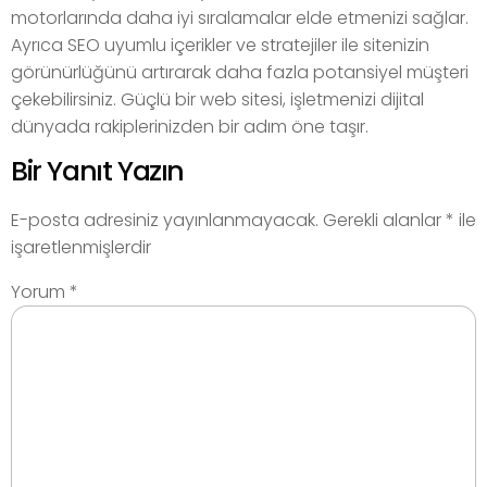
motorlarında daha iyi sıralamalar elde etmenizi sağlar.
Ayrıca SEO uyumlu içerikler ve stratejiler ile sitenizin
görünürlüğünü artırarak daha fazla potansiyel müşteri
çekebilirsiniz. Güçlü bir web sitesi, işletmenizi dijital
dünyada rakiplerinizden bir adım öne taşır.
Bir Yanıt Yazın
E-posta adresiniz yayınlanmayacak.
Gerekli alanlar
*
ile
işaretlenmişlerdir
Yorum
*