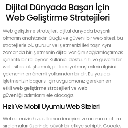
Dijital Dünyada Başarı İçin
Web Geliştirme Stratejileri
Web geliştirme stratejileri, dijital dünyada başarılı
olmanın anahtarıdır. Güçlü ve güvenli bir web sitesi, bu
stratejilerle oluşturulur ve işletmenizi ileri taşır. Aynı
zamanda bir işletmenin dijital varlığını sağlamlaştırmak
için kritik bir rol oynar. Kullanıcı dostu, hızlı ve güvenli bir
web sitesi oluşturmak, potansiyel müşterilerin ilgisini
çekmenin en önemli yollarından biridir. Bu yazıda,
işletmenizin başarısı için uygulamanız gereken en
etkili
web geliştirme stratejileri
ve
web
güvenliği
adımlarını ele alacağız.
Hızlı Ve Mobil Uyumlu Web Siteleri
Web sitenizin hızı, kullanıcı deneyimi ve arama motoru
sıralamaları üzerinde büyük bir etkiye sahiptir. Google,