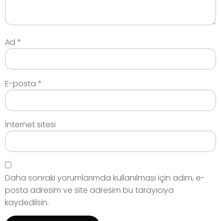
Ad
*
E-posta
*
İnternet sitesi
Daha sonraki yorumlarımda kullanılması için adım, e-
posta adresim ve site adresim bu tarayıcıya
kaydedilsin.