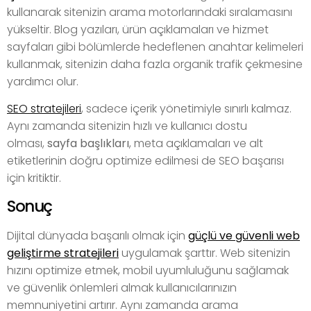
kullanarak sitenizin arama motorlarındaki sıralamasını
yükseltir. Blog yazıları, ürün açıklamaları ve hizmet
sayfaları gibi bölümlerde hedeflenen anahtar kelimeleri
kullanmak, sitenizin daha fazla organik trafik çekmesine
yardımcı olur.
SEO stratejileri
, sadece içerik yönetimiyle sınırlı kalmaz.
Aynı zamanda sitenizin hızlı ve kullanıcı dostu
olması,
sayfa başlıkları
, meta açıklamaları ve alt
etiketlerinin doğru optimize edilmesi de SEO başarısı
için kritiktir.
Sonuç
Dijital dünyada başarılı olmak için
güçlü ve güvenli web
geliştirme stratejileri
uygulamak şarttır. Web sitenizin
hızını optimize etmek, mobil uyumluluğunu sağlamak
ve güvenlik önlemleri almak kullanıcılarınızın
memnuniyetini artırır. Aynı zamanda arama