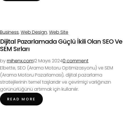
Business
,
Web Design
,
Web Site
Dijital Pazarlamada Güçlü İkili Olan SEO Ve
SEM Sırları
by
mihenx.com
12 Mayıs 2024
0 comment
Elbette, SEO (Arama Motoru Optimizasyonu) ve SEM
(Arama Motoru Pazarlaması), dijital pazarlama
stratejilerinin temel taşlarıdır ve çevrimiçi varlığınızın
görünürlüğünü artırmak için kullanılır.
READ MORE