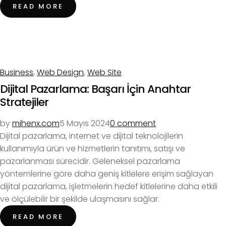
READ MORE
Business
,
Web Design
,
Web Site
Dijital Pazarlama: Başarı İçin Anahtar
Stratejiler
by
mihenx.com
5 Mayıs 2024
0 comment
Dijital pazarlama, internet ve dijital teknolojilerin
kullanımıyla ürün ve hizmetlerin tanıtımı, satışı ve
pazarlanması sürecidir. Geleneksel pazarlama
yöntemlerine göre daha geniş kitlelere erişim sağlayan
dijital pazarlama, işletmelerin hedef kitlelerine daha etkili
ve ölçülebilir bir şekilde ulaşmasını sağlar.
READ MORE